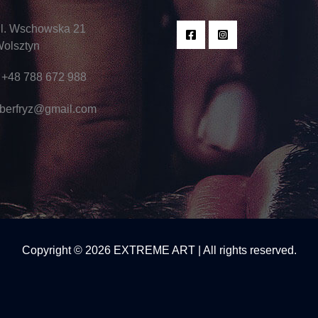
l. Wschowska 21
olsztyn
+48 788 672 988
berfryz@gmail.com
Copyright © 2026 EXTREME ART | All rights reserved.