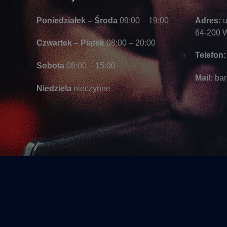
Poniedziałek – Środa
09:00 – 19:00
Adres:
u
64-200 W
Czwartek – Piątek
08:00 – 20:00
Telefon:
Sobota
08:00 – 15:00
Mail:
bar
Niedziela
nieczynne