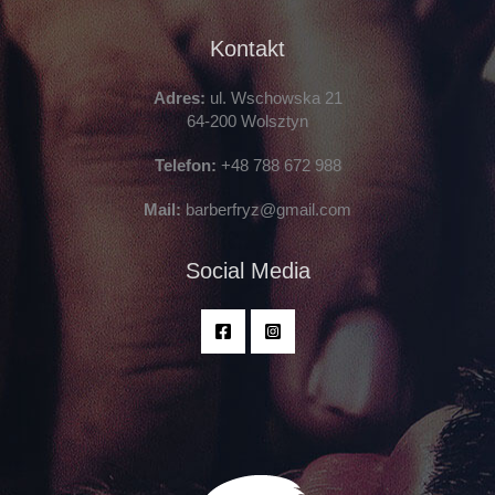
Kontakt
Adres:
ul. Wschowska 21
64-200 Wolsztyn
Telefon:
+48 788 672 988
Mail:
barberfryz@gmail.com
Social Media